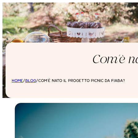
Com’è na
HOME
/
BLOG
/
COM'È NATO IL PROGETTO PICNIC DA FIABA?