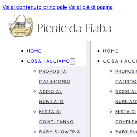
Vai al contenuto principale
Vai al piè di pagina
HOME
HOME
COSA FACCIAMO
COSA FACC
PROPOSTA
PROPOS
MATRIMONIO
MATRIMO
ADDIO AL
ADDIO A
NUBILATO
NUBILAT
FESTA DI
FESTA DI
COMPLEANNO
COMPLE
BABY SHOWER &
BABY SH