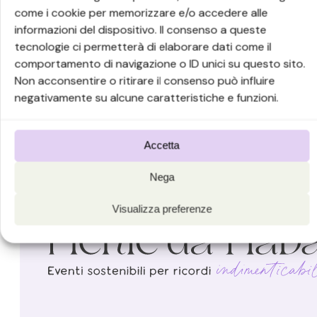
come i cookie per memorizzare e/o accedere alle
E io e mia sorella ci siamo perse tante volte in q
informazioni del dispositivo. Il consenso a queste
vecchio film intriso di ricordi, altri nuovi da trascriv
tecnologie ci permetterà di elaborare dati come il
comportamento di navigazione o ID unici su questo sito.
Non acconsentire o ritirare il consenso può influire
negativamente su alcune caratteristiche e funzioni.
Accetta
Nega
Visualizza preferenze